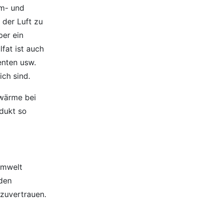
um- und
 der Luft zu
ber ein
lfat ist auch
enten usw.
ch sind.
swärme bei
odukt so
 Umwelt
rden
zuvertrauen.