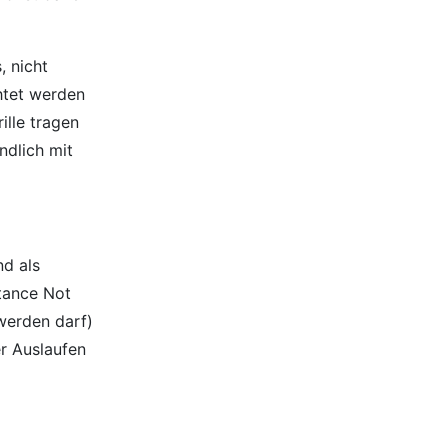
, nicht
htet werden
lle tragen
ndlich mit
nd als
stance Not
werden darf)
r Auslaufen