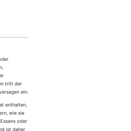
oder
n,
er
 tritt der
ersagen ein.
t enthalten,
rn, wie sie
 Essens oder
nd ist daher