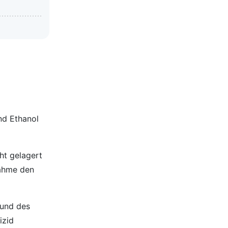
und Ethanol
ht gelagert
nahme den
 und des
izid