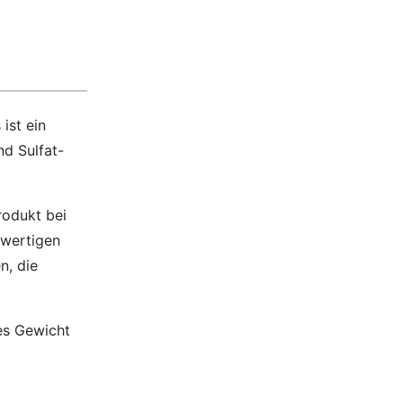
ist ein
nd Sulfat-
rodukt bei
nwertigen
n, die
es Gewicht