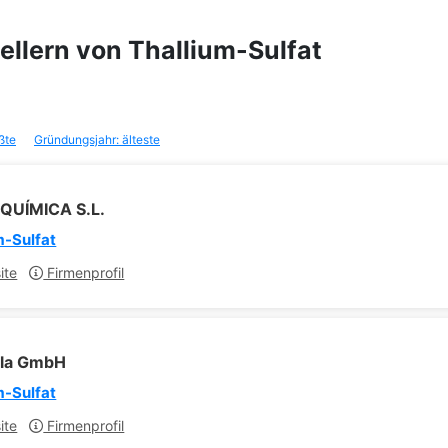
tellern von Thallium-Sulfat
ßte
Gründungsjahr: älteste
QUÍMICA S.L.
m-Sulfat
ite
Firmenprofil
la GmbH
m-Sulfat
ite
Firmenprofil