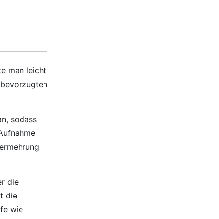
te man leicht
n bevorzugten
an, sodass
e Aufnahme
 Vermehrung
er die
t die
ffe wie