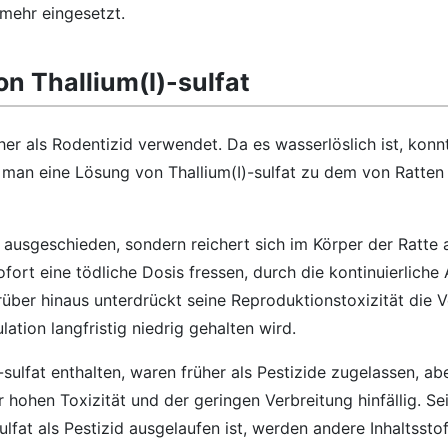
 mehr eingesetzt.
 Thallium(I)-sulfat
üher als Rodentizid verwendet. Da es wasserlöslich ist, konn
m man eine Lösung von Thallium(I)-sulfat zu dem von Ratte
ht ausgeschieden, sondern reichert sich im Körper der Ratte 
sofort eine tödliche Dosis fressen, durch die kontinuierlich
rüber hinaus unterdrückt seine Reproduktionstoxizität die
ation langfristig niedrig gehalten wird.
-sulfat enthalten, waren früher als Pestizide zugelassen, ab
ohen Toxizität und der geringen Verbreitung hinfällig. Sei
ulfat als Pestizid ausgelaufen ist, werden andere Inhaltssto