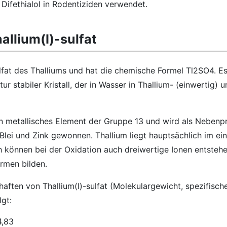
Difethialol in Rodentiziden verwendet.
llium(I)-sulfat
ulfat des Thalliums und hat die chemische Formel Tl2SO4. Es 
r stabiler Kristall, der in Wasser in Thallium- (einwertig) u
ein metallisches Element der Gruppe 13 und wird als Nebenp
Blei und Zink gewonnen. Thallium liegt hauptsächlich im ei
h können bei der Oxidation auch dreiwertige Ionen entstehe
rmen bilden.
aften von Thallium(I)-sulfat (Molekulargewicht, spezifisch
lgt:
4,83