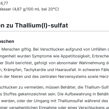
 6,77
n Wasser (4,87 g/100 mL bei 20°C)
 zu Thallium(I)-sulfat
enschen
den Menschen giftig. Bei Verschlucken aufgrund von Unfällen 
angenheit wurden Symptome wie Appetitlosigkeit, Erbreche
er Stuhl berichtet, gefolgt von abnormaler Wahrnehmung d
, Krämpfen, Tachykardie und Haarausfall. In schweren Fällen
n der Nieren und des zentralen Nervensystems sowie Herzv
chlucken zu vermeiden, müssen Behälter, die Thallium-Sulfa
 Stoffes gekennzeichnet sein. Die Aufbewahrung in Behälte
t werden, oder der Umgang mit Thalliumsulfat während des
einer versehentlichen Einnahme oder eines Verschluckens u